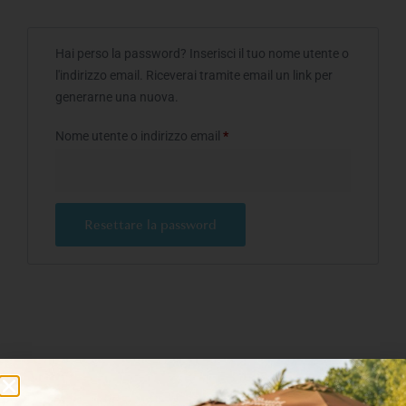
Hai perso la password? Inserisci il tuo nome utente o
l'indirizzo email. Riceverai tramite email un link per
generarne una nuova.
Nome utente o indirizzo email
*
Resettare la password