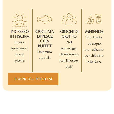
INGRESSO
GRIGLIATA
GIOCHI DI
MERENDA
IN PISCINA
DI PESCE
GRUPPO
Con Frutta
CON
Relax e
Nel
ed acque
BUFFET
benessere a
pomeriggio
aromatizzate
Un pranzo
bordo
divertimento
per chiudere
speciale
piscina
con il nostro
in bellezza
staff
SCOPRI GLI INGRESSI