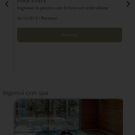
Pool Entry
La
Ingresso in piscina con lettino ed ombrellone
Un 
tra
/ Persona
da 14,00 €
lon
da 
Prenota
Ingressi con spa