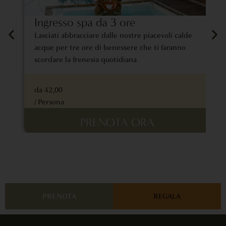
Ingresso spa da 3 ore
M
Lasciati abbracciare dalle nostre piacevoli calde
I
acque per tre ore di benessere che ti faranno
d
scordare la frenesia quotidiana
r
da 42,00
d
/ Persona
/
PRENOTA ORA
PRENOTA
REGALA