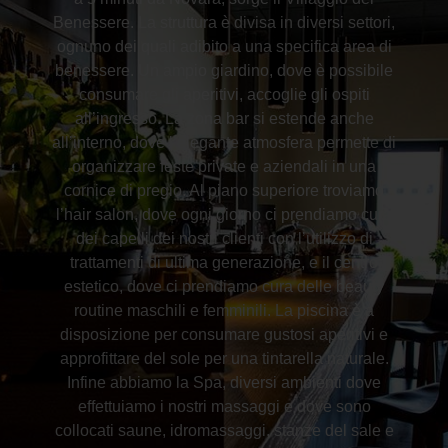
Benessere. La struttura è divisa in diversi settori,
ognuno dei quali adibito a una specifica area di
benessere. Un ampio giardino, dove è possibile
consumare gli aperitivi, accoglie gli ospiti
all’ingresso. La zona bar si estende anche
all’interno, dove l’elegante atmosfera permette di
organizzare feste private e aziendali in una
cornice di pregio. Al piano superiore troviamo
l’hair salon, dove ogni giorno ci prendiamo cura
dei capelli dei nostri clienti con l’utilizzo di
trattamenti di ultima generazione, e il centro
estetico, dove ci prendiamo cura delle beauty
routine maschili e femminili. La piscina è a
disposizione per consumare gustosi aperitivi e
approfittare del sole per una tintarella naturale.
Infine abbiamo la Spa, diversi ambienti dove
effettuiamo i nostri massaggi e dove sono
collocati saune, idromassaggi, stanze del sale e