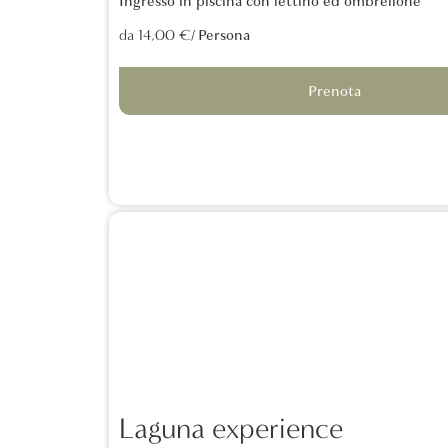
Ingresso in piscina con lettino ed ombrellone
/ Persona
da 14,00 €
Prenota
Laguna experience