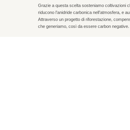
Grazie a questa scelta sosteniamo coltivazioni che
riducono l’anidride carbonica nell’atmosfera, e aum
Attraverso un progetto di riforestazione, compen
che generiamo, così da essere carbon negative.
NTIFIC GARDEN EXTRACT™
lesso protettivo di tre antiossidanti
ati estratti dal fiore di SAMBUCO, dalle
OGRANO e dalle FOGLIE DI MIRTO coltivate
ndo i principi dell’ agricoltura rigenerativa.