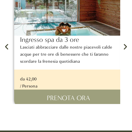
Ingresso spa da 3 ore
M
Lasciati abbracciare dalle nostre piacevoli calde
I
acque per tre ore di benessere che ti faranno
d
scordare la frenesia quotidiana
r
da 42,00
d
/ Persona
/
PRENOTA ORA