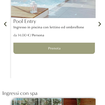
Pool Entry
La
Ingresso in piscina con lettino ed ombrellone
Un 
tra
/ Persona
da 14,00 €
lon
da 
Prenota
Ingressi con spa