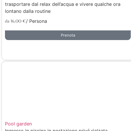
trasportare dal relax dell’acqua e vivere qualche ora
lontano dalla routine
/ Persona
da 16,00 €
Prenota
Pool garden
Ingresso in piscina in postazione privé rialzata