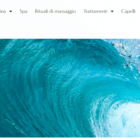
ina
Spa
Rituali di massaggio
Trattamenti
Capelli