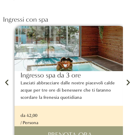
Ingressi con spa
Ingresso spa da 3 ore
M
Lasciati abbracciare dalle nostre piacevoli calde
I
acque per tre ore di benessere che ti faranno
d
scordare la frenesia quotidiana
r
da 42,00
d
/ Persona
/
PRENOTA ORA