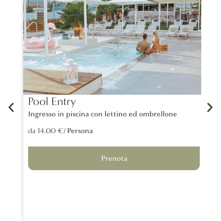
Pool Entry
La
Ingresso in piscina con lettino ed ombrellone
Un 
tra
/ Persona
da 14,00 €
lon
da 
Prenota