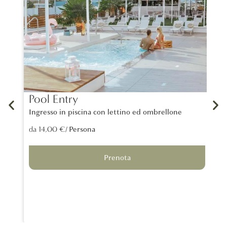
Pool Entry
La
Ingresso in piscina con lettino ed ombrellone
Un 
tra
/ Persona
da 14,00 €
lon
da 
Prenota