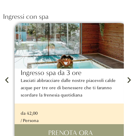
Ingressi con spa
Ingresso spa da 3 ore
M
Lasciati abbracciare dalle nostre piacevoli calde
I
acque per tre ore di benessere che ti faranno
d
scordare la frenesia quotidiana
r
da 42,00
d
/ Persona
/
PRENOTA ORA