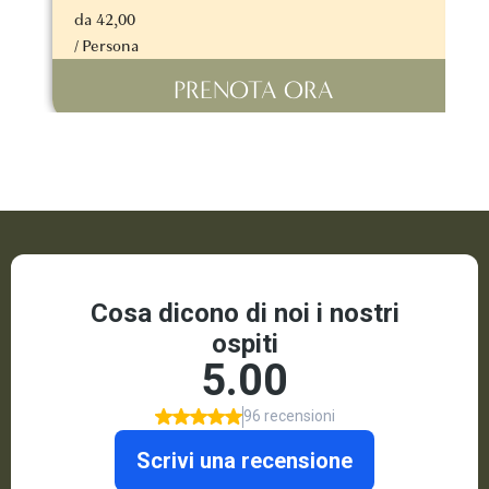
da 42,00
d
/ Persona
/
PRENOTA ORA