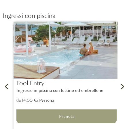
Ingressi con piscina
Pool Entry
La
Ingresso in piscina con lettino ed ombrellone
Un 
tra
/ Persona
da 14,00 €
lon
da 
Prenota