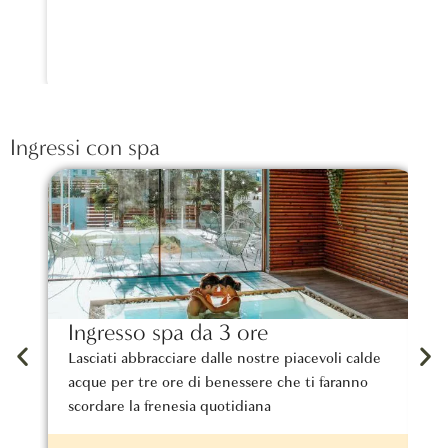
Ingressi con spa
Ingresso spa da 3 ore
M
Lasciati abbracciare dalle nostre piacevoli calde
I
acque per tre ore di benessere che ti faranno
d
scordare la frenesia quotidiana
r