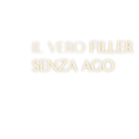
IL VERO
FILLER
SENZA AGO
Riduzione rughe -60%
Riempimento +50%
Durata +3/6 mesi