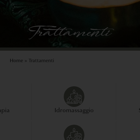
Trattamenti
Home
»
Trattamenti
apia
Idromassaggio