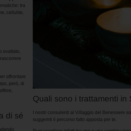
ematiche: tra
, cellulite,
 ovattato,
trascorrere
er affrontare
rpo, però, di
ffrire,
Quali sono i trattamenti in
I nostri consulenti al Villaggio del Benessere s
a di sé
suggerirti il percorso fatto apposta per te.
endendo
Puoi scegliere infatti tra uno o una combinazione