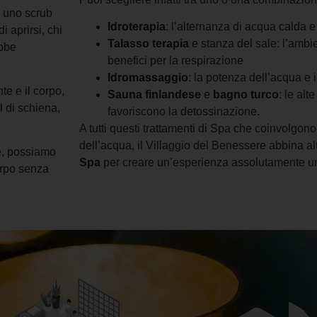
e uno scrub
Idroterapia
: l’alternanza di acqua calda e
i aprirsi, chi
Talasso terapia
e stanza del sale: l’ambien
ebbe
benefici per la respirazione
Idromassaggio
: la potenza dell’acqua e
te e il corpo,
Sauna finlandese
e
bagno turco
: le al
l di schiena,
favoriscono la detossinazione.
A tutti questi trattamenti di Spa che coinvolgono
dell’acqua, il Villaggio del Benessere abbina alt
e, possiamo
Spa
per creare un’esperienza assolutamente u
corpo senza