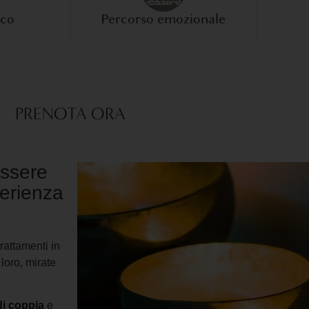
rco
Percorso emozionale
PRENOTA ORA
essere
perienza
trattamenti in
loro, mirate
di coppia
e