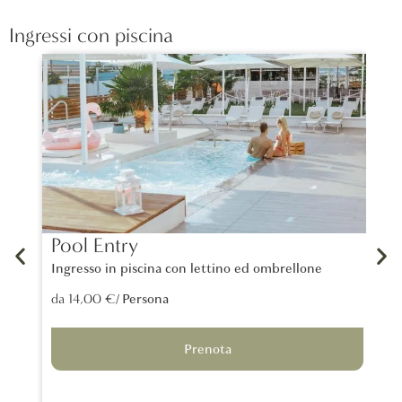
Ingressi con piscina
Pool Entry
La
Ingresso in piscina con lettino ed ombrellone
Un 
tra
/ Persona
da 14,00 €
lon
da 
Prenota