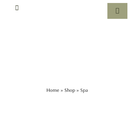
Rituali di massaggio
Spa
Home
»
Shop
»
Spa