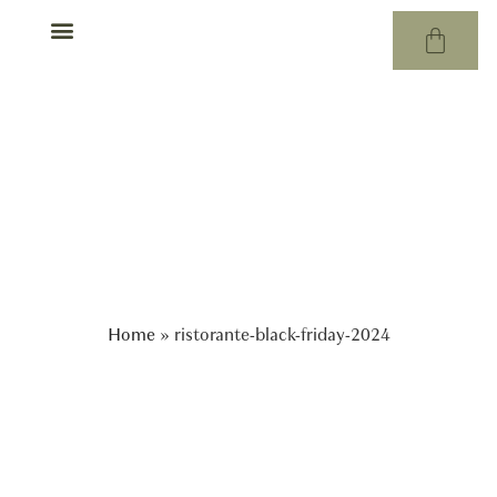
Rituali di massaggio
ristorante-black-friday-
2024
Home
»
ristorante-black-friday-2024