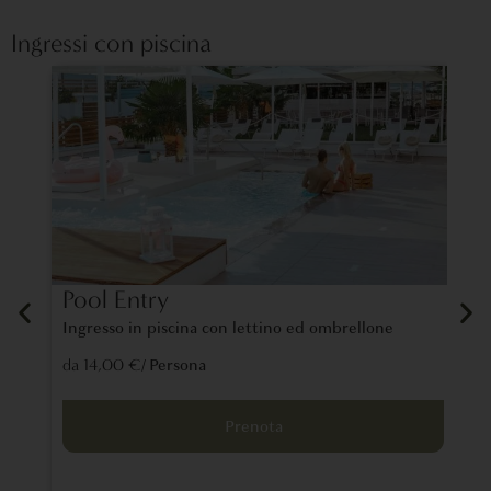
Ingressi con piscina
Pool Entry
La
Ingresso in piscina con lettino ed ombrellone
Un 
tra
/ Persona
da 14,00 €
lon
da 
Prenota