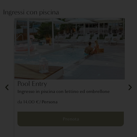
Ingressi con piscina
Pool Entry
La
Ingresso in piscina con lettino ed ombrellone
Un 
tra
/ Persona
da 14,00 €
lon
da 
Prenota