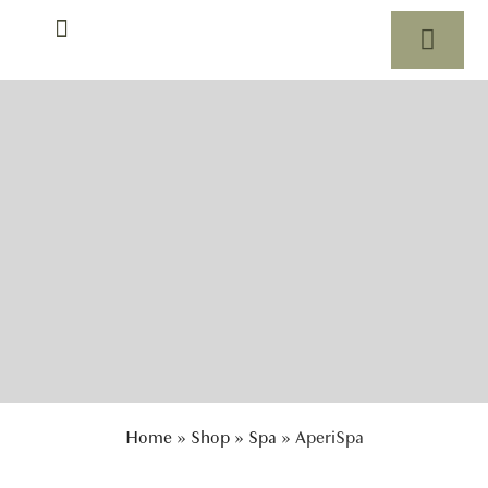
Rituali di massaggio
Home
»
Shop
»
Spa
»
AperiSpa