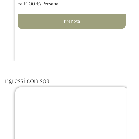
tra
/ Persona
da 14,00 €
lon
da 
Prenota
Ingressi con spa